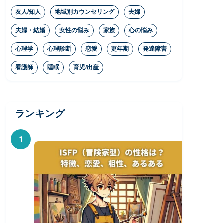
友人/知人
地域別カウンセリング
夫婦
夫婦・結婚
女性の悩み
家族
心の悩み
心理学
心理診断
恋愛
更年期
発達障害
看護師
睡眠
育児/出産
ランキング
1