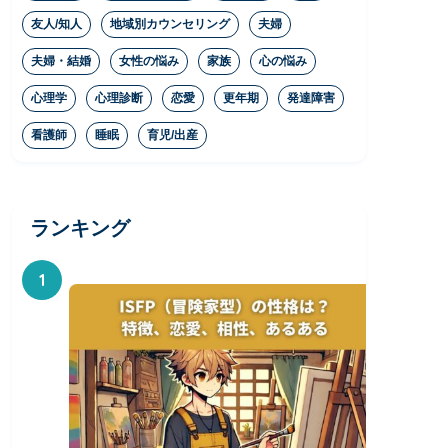
友人/知人
地域別カウンセリング
夫婦
夫婦・結婚
女性の悩み
家族
心の悩み
心理学
心理診断
恋愛
更年期
発達障害
看護師
睡眠
育児/出産
ランキング
1