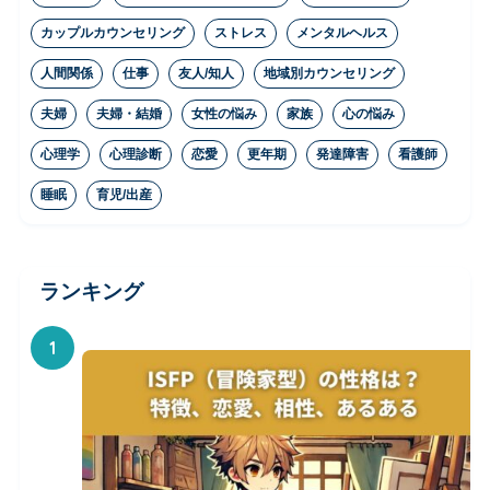
カップルカウンセリング
ストレス
メンタルヘルス
人間関係
仕事
友人/知人
地域別カウンセリング
夫婦
夫婦・結婚
女性の悩み
家族
心の悩み
心理学
心理診断
恋愛
更年期
発達障害
看護師
睡眠
育児/出産
ランキング
1