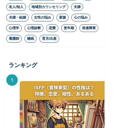
友人/知人
地域別カウンセリング
夫婦
夫婦・結婚
女性の悩み
家族
心の悩み
心理学
心理診断
恋愛
更年期
発達障害
看護師
睡眠
育児/出産
ランキング
1