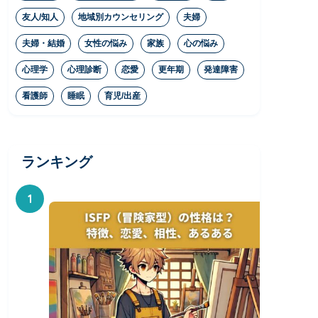
友人/知人
地域別カウンセリング
夫婦
夫婦・結婚
女性の悩み
家族
心の悩み
心理学
心理診断
恋愛
更年期
発達障害
看護師
睡眠
育児/出産
ランキング
1