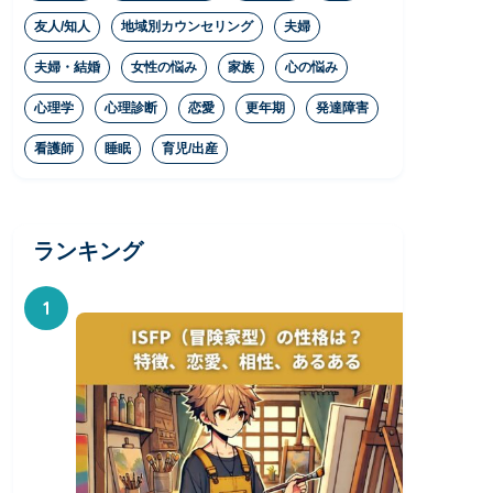
友人/知人
地域別カウンセリング
夫婦
夫婦・結婚
女性の悩み
家族
心の悩み
心理学
心理診断
恋愛
更年期
発達障害
看護師
睡眠
育児/出産
ランキング
1