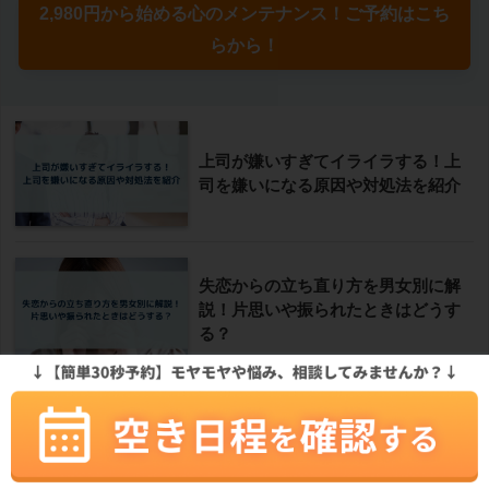
2,980円から始める心のメンテナンス！ご予約はこち
らから！
上司が嫌いすぎてイライラする！上
司を嫌いになる原因や対処法を紹介
失恋からの立ち直り方を男女別に解
説！片思いや振られたときはどうす
る？
子育てのイライラが抑えられない原
因6選！抑える方法と子育て相談所を
紹介