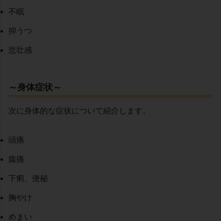
不眠
抑うつ
悲壮感
～身体症状～
次に身体的な症状について紹介します。
頭痛
腹痛
下痢、便秘
胸やけ
めまい