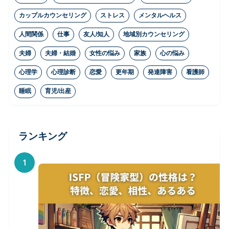
カップルカウンセリング
ストレス
メンタルヘルス
人間関係
仕事
友人/知人
地域別カウンセリング
夫婦
夫婦・結婚
女性の悩み
家族
心の悩み
心理学
心理診断
恋愛
更年期
発達障害
看護師
睡眠
育児/出産
ランキング
1