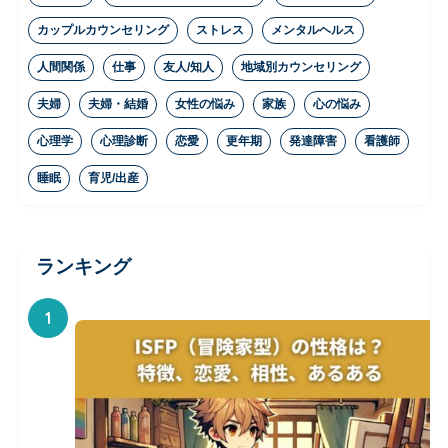
カップルカウンセリング
ストレス
メンタルヘルス
人間関係
仕事
友人/知人
地域別カウンセリング
夫婦
夫婦・結婚
女性の悩み
家族
心の悩み
心理学
心理診断
恋愛
更年期
発達障害
看護師
睡眠
育児/出産
ランキング
1