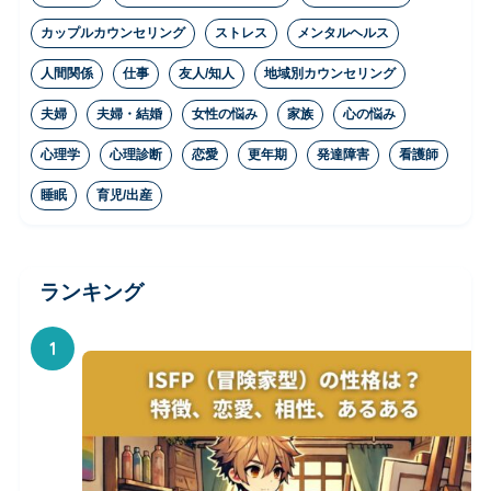
カップルカウンセリング
ストレス
メンタルヘルス
人間関係
仕事
友人/知人
地域別カウンセリング
夫婦
夫婦・結婚
女性の悩み
家族
心の悩み
心理学
心理診断
恋愛
更年期
発達障害
看護師
睡眠
育児/出産
ランキング
1