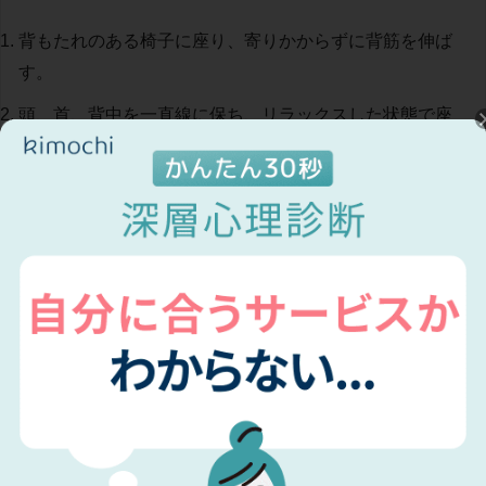
背もたれのある椅子に座り、寄りかからずに背筋を伸ば
す。
頭、首、背中を一直線に保ち、リラックスした状態で座
る。
呼吸に意識を向け、息を吸い込む感覚と吐き出す感覚を
丁寧に感じる。
ポイント
姿勢を整えることで、注意力と集中力を高める効果があ
ります
長時間行う場合は、脚や腰の負担がないよう定期的に軽
く体を動かしてみましょう
初心者は5分程度から始め、徐々に時間を延ばすとよいで