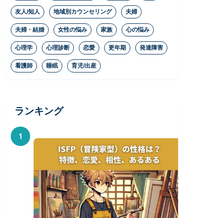
友人/知人
地域別カウンセリング
夫婦
夫婦・結婚
女性の悩み
家族
心の悩み
心理学
心理診断
恋愛
更年期
発達障害
看護師
睡眠
育児/出産
ランキング
1